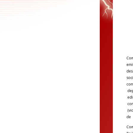
Con
emi
des
soci
com
dep
edi
com
(vi
de 
Com