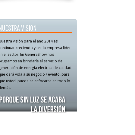
NUESTRA VISION
Nuestra visión para el año 2014 es
continuar creciendo y ser la empresa lider
en el sector. En GeneraShow nos
ocupamos en brindarle el servicio de
generación de energía eléctrica de calidad
que dará vida a su negocio / evento, para
que usted, pueda se enfocarse en todo lo
demás.