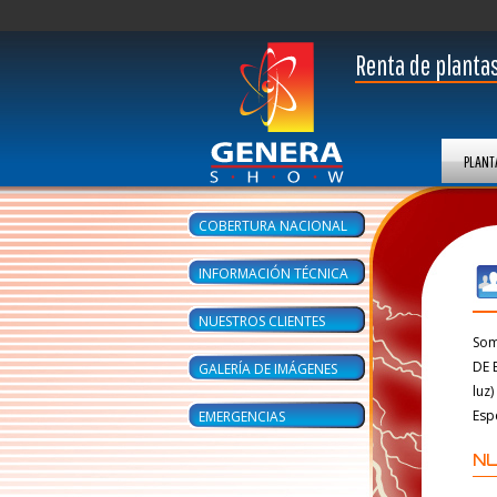
Renta de plantas
PLANT
COBERTURA NACIONAL
INFORMACIÓN TÉCNICA
NUESTROS CLIENTES
Som
DE 
GALERÍA DE IMÁGENES
luz
Esp
EMERGENCIAS
N